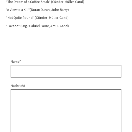
"The Dream of a Coffee Break" (Günder-Müller-Gand)
"A View to a Kill"(Duran Duran, John Barry)
"Not Quite Round" (Günder- Müller-Gand)
"Pavane" (Org.: Gabriel Faure, Arr.: T. Gand)
Name
*
Nachricht