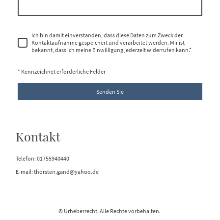
Ich bin damit einverstanden, dass diese Daten zum Zweck der
Kontaktaufnahme gespeichert und verarbeitet werden. Mir ist
bekannt, dass ich meine Einwilligung jederzeit widerrufen kann.
*
* Kennzeichnet erforderliche Felder
Senden Sie
Kontakt
Telefon: 01755940440
E-mail: thorsten.gand@yahoo.de
© Urheberrecht. Alle Rechte vorbehalten.